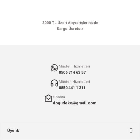
Ürün bilgilerinde hatalar bulunuyor.
Ürün fiyatı diğer sitelerden daha pahalı.
Bu ürüne benzer farklı alternatifler olmalı.
3000 TL Üzeri Alışverişlerinizde
Kargo Ücretsiz
Gönder
Müşteri Hizmetleri
0506 714 63 57
Müşteri Hizmetleri
0850 441 1 311
E-posta
dogudeko@gmail.com
Üyelik