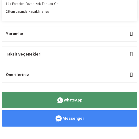
Lüx Porselen Rozsa Kek Fanusu Gri
28 cm çapında kapaklı fanus
Yorumlar
Taksit Seçenekleri
Bu ürüne ilk yorumu siz yapın!
Önerileriniz
Yorum Yaz
Bu ürünün fiyat bilgisi, resim, ürün açıklamalarında ve diğer konularda
yetersiz gördüğünüz noktaları öneri formunu kullanarak tarafımıza
WhatsApp
iletebilirsiniz.
Görüş ve önerileriniz için teşekkür ederiz.
Messenger
Ürün resmi kalitesiz, bozuk veya görüntülenemiyor.
Ürün açıklamasında eksik bilgiler bulunuyor.