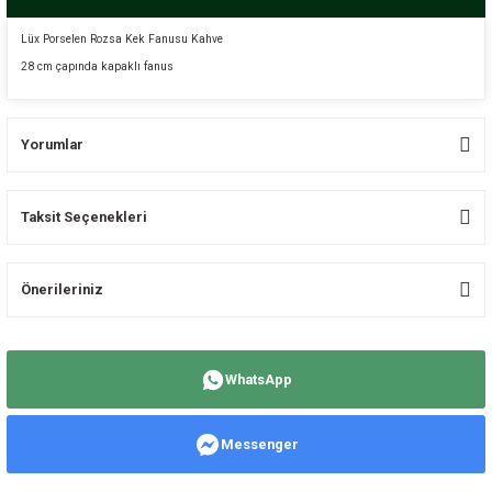
Lüx Porselen Rozsa Kek Fanusu Kahve
28 cm çapında kapaklı fanus
Yorumlar
Taksit Seçenekleri
Bu ürüne ilk yorumu siz yapın!
Önerileriniz
Yorum Yaz
Bu ürünün fiyat bilgisi, resim, ürün açıklamalarında ve diğer konularda
yetersiz gördüğünüz noktaları öneri formunu kullanarak tarafımıza
WhatsApp
iletebilirsiniz.
Görüş ve önerileriniz için teşekkür ederiz.
Messenger
Ürün resmi kalitesiz, bozuk veya görüntülenemiyor.
Ürün açıklamasında eksik bilgiler bulunuyor.