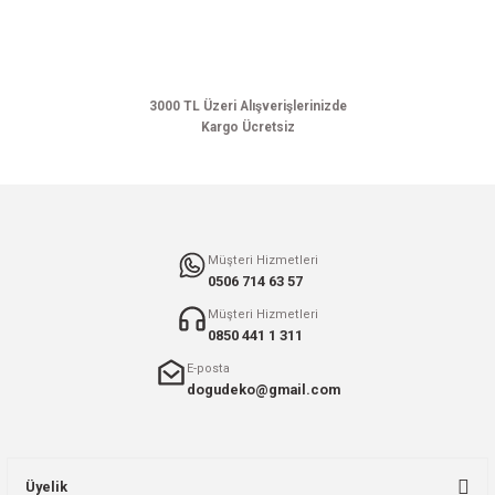
Ürün bilgilerinde hatalar bulunuyor.
Ürün fiyatı diğer sitelerden daha pahalı.
Bu ürüne benzer farklı alternatifler olmalı.
3000 TL Üzeri Alışverişlerinizde
Kargo Ücretsiz
Gönder
Müşteri Hizmetleri
0506 714 63 57
Müşteri Hizmetleri
0850 441 1 311
E-posta
dogudeko@gmail.com
Üyelik