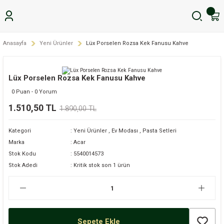
Anasayfa
Yeni Ürünler
Lüx Porselen Rozsa Kek Fanusu Kahve
Lüx Porselen Rozsa Kek Fanusu Kahve
0 Puan - 0 Yorum
1.510,50 TL
1.890,00 TL
Kategori
Yeni Ürünler
,
Ev Modası
,
Pasta Setleri
Marka
Acar
Stok Kodu
5540014573
Stok Adedi
Kritik stok son 1 ürün
Sepete Ekle