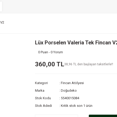
 V2
Lüx Porselen Valeria Tek Fincan V
0 Puan - 0 Yorum
360,00 TL
38,96 TL den başlayan taksitlerle!!
Kategori
Fincan Atölyesi
Marka
Doğudeko
Stok Kodu
5540015084
Stok Adedi
Kritik stok son 1 ürün