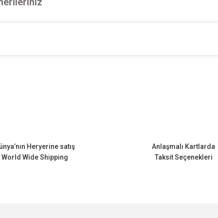
erileriniz
onularda yetersiz gördüğünüz noktaları öneri formunu kullanarak tarafımıza ileteb
Bu ürüne ilk yorumu siz yapın!
Yorum Yaz
ünya’nın Heryerine satış
Anlaşmalı Kartlarda
World Wide Shipping
Taksit Seçenekleri