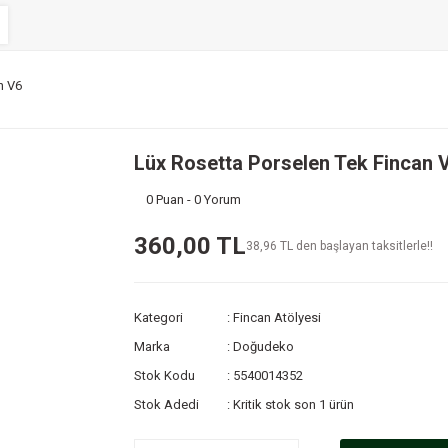
n V6
Lüx Rosetta Porselen Tek Fincan 
0 Puan - 0 Yorum
360,00 TL
38,96 TL den başlayan taksitlerle!!
Kategori
Fincan Atölyesi
Marka
Doğudeko
Stok Kodu
5540014352
Stok Adedi
Kritik stok son 1 ürün