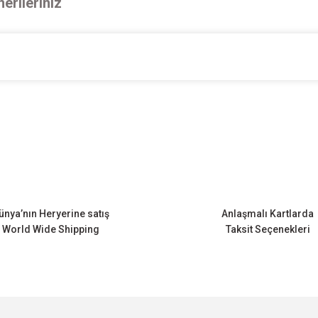
erileriniz
onularda yetersiz gördüğünüz noktaları öneri formunu kullanarak tarafımıza ileteb
Bu ürüne ilk yorumu siz yapın!
Yorum Yaz
ünya’nın Heryerine satış
Anlaşmalı Kartlarda
World Wide Shipping
Taksit Seçenekleri