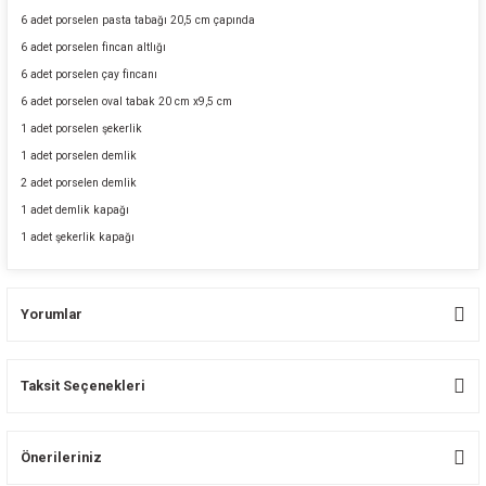
6 adet porselen pasta tabağı 20,5 cm çapında
6 adet porselen fincan altlığı
6 adet porselen çay fincanı
6 adet porselen oval tabak 20 cm x9,5 cm
1 adet porselen şekerlik
1 adet porselen demlik
2 adet porselen demlik
1 adet demlik kapağı
1 adet şekerlik kapağı
Yorumlar
Taksit Seçenekleri
Bu ürüne ilk yorumu siz yapın!
Önerileriniz
Yorum Yaz