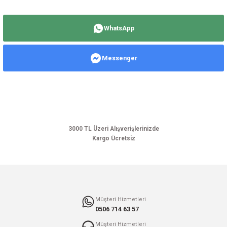
Bu ürünün fiyat bilgisi, resim, ürün açıklamalarında ve diğer konularda
yetersiz gördüğünüz noktaları öneri formunu kullanarak tarafımıza
WhatsApp
iletebilirsiniz.
Görüş ve önerileriniz için teşekkür ederiz.
Messenger
Ürün resmi kalitesiz, bozuk veya görüntülenemiyor.
Ürün açıklamasında eksik bilgiler bulunuyor.
Ürün bilgilerinde hatalar bulunuyor.
Ürün fiyatı diğer sitelerden daha pahalı.
Bu ürüne benzer farklı alternatifler olmalı.
3000 TL Üzeri Alışverişlerinizde
Kargo Ücretsiz
Gönder
Müşteri Hizmetleri
0506 714 63 57
Müşteri Hizmetleri