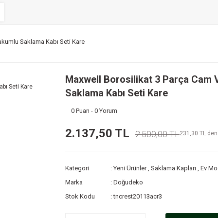
akumlu Saklama Kabı Seti Kare
Maxwell Borosilikat 3 Parça Cam
Saklama Kabı Seti Kare
0 Puan - 0 Yorum
2.137,50 TL
2.500,00 TL
231,30 TL den 
Kategori
Yeni Ürünler
,
Saklama Kapları
,
Ev Mo
Marka
Doğudeko
Stok Kodu
tncrest20113acr3