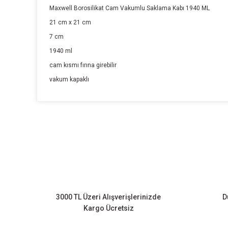
Maxwell Borosilikat Cam Vakumlu Saklama Kabı 1940 ML
21 cm x 21 cm
7 cm
1940 ml
cam kısmı fırına girebilir
vakum kapaklı
Bu ürünün fiyat bilgisi, resim, ürün açıklamalarında ve diğer k
Görüş ve önerileriniz için teşekkür ederiz.
Ürün resmi kalitesiz, bozuk veya görüntülenemiyor.
Ürün açıklamasında eksik bilgiler bulunuyor.
Ürün bilgilerinde hatalar bulunuyor.
3000 TL Üzeri Alışverişlerinizde
D
Ürün fiyatı diğer sitelerden daha pahalı.
Kargo Ücretsiz
Bu ürüne benzer farklı alternatifler olmalı.