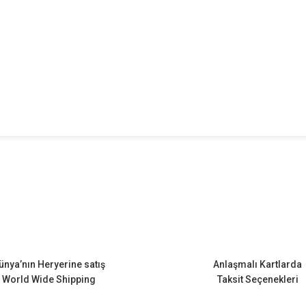
onularda yetersiz gördüğünüz noktaları öneri formunu kullanarak tarafımıza ileteb
Bu ürüne ilk yorumu siz yapın!
Yorum Yaz
ünya’nın Heryerine satış
Anlaşmalı Kartlarda
World Wide Shipping
Taksit Seçenekleri