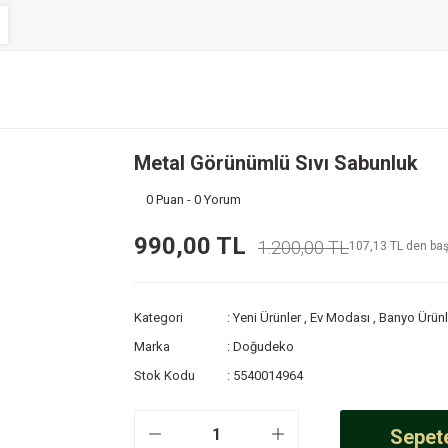
Metal Görünümlü Sıvı Sabunluk
0 Puan - 0 Yorum
990,00 TL
1.200,00 TL
107,13 TL den başl
Kategori
Yeni Ürünler
,
Ev Modası
,
Banyo Ürünl
Marka
Doğudeko
Stok Kodu
5540014964
Sepete