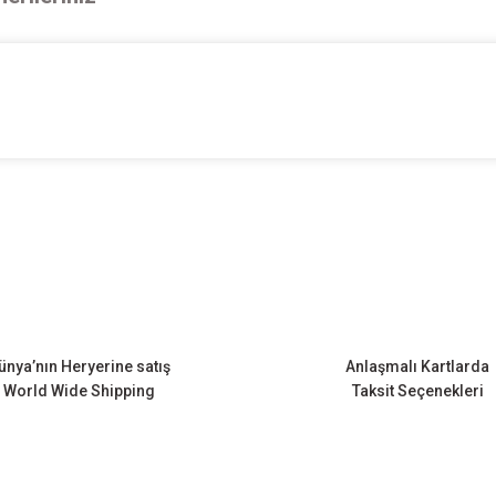
onularda yetersiz gördüğünüz noktaları öneri formunu kullanarak tarafımıza ileteb
Bu ürüne ilk yorumu siz yapın!
Yorum Yaz
ünya’nın Heryerine satış
Anlaşmalı Kartlarda
World Wide Shipping
Taksit Seçenekleri