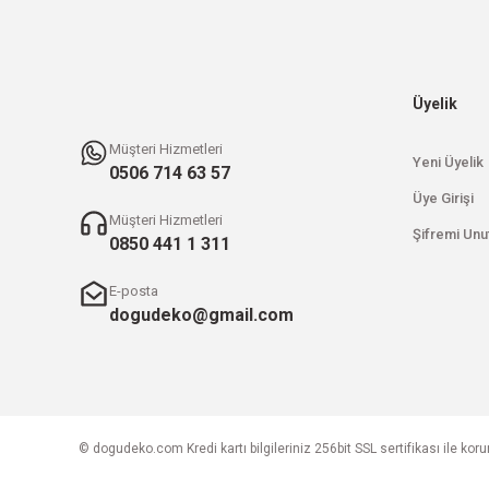
Üyelik
Müşteri Hizmetleri
Yeni Üyelik
0506 714 63 57
Üye Girişi
Müşteri Hizmetleri
Şifremi Unu
0850 441 1 311
E-posta
dogudeko@gmail.com
© dogudeko.com Kredi kartı bilgileriniz 256bit SSL sertifikası ile kor