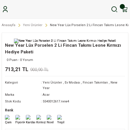
Anasayfa
Yeni Ürünler
New Year Lüx Porselen 2 Li Fincan Takımı Leone Kır
New Year Lüx Porselen 2 Li Fincan Takımı Leone Kırmızı
Hediye Paketi
0 Puan - 0 Yorum
713,21 TL
900,90 TL
Kategori
Yeni Ürünler
,
Ev Modası
,
Fincan Takımları
,
New
Year
Marka
Acar
Stok Kodu
5540012617.new4
Renk