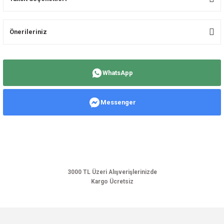
Bu ürüne ilk yorumu siz yapın!
Önerileriniz
Yorum Yaz
Bu ürünün fiyat bilgisi, resim, ürün açıklamalarında ve diğer konularda
yetersiz gördüğünüz noktaları öneri formunu kullanarak tarafımıza
WhatsApp
iletebilirsiniz.
Görüş ve önerileriniz için teşekkür ederiz.
Messenger
Ürün resmi kalitesiz, bozuk veya görüntülenemiyor.
Ürün açıklamasında eksik bilgiler bulunuyor.
Ürün bilgilerinde hatalar bulunuyor.
Ürün fiyatı diğer sitelerden daha pahalı.
Bu ürüne benzer farklı alternatifler olmalı.
3000 TL Üzeri Alışverişlerinizde
Kargo Ücretsiz