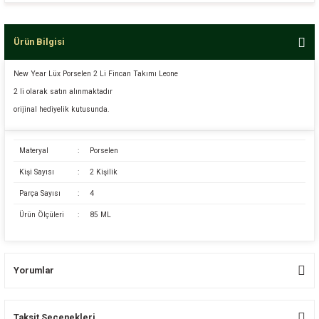
Ürün Bilgisi
New Year Lüx Porselen 2 Li Fincan Takımı Leone
2 li olarak satın alınmaktadır
orijinal hediyelik kutusunda.
Materyal
:
Porselen
Kişi Sayısı
:
2 Kişilik
Parça Sayısı
:
4
Ürün Ölçüleri
:
85 ML
Yorumlar
Taksit Seçenekleri