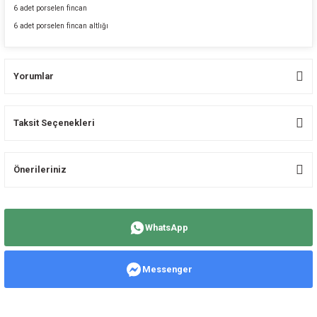
6 adet porselen fincan
6 adet porselen fincan altlığı
Yorumlar
Taksit Seçenekleri
Bu ürüne ilk yorumu siz yapın!
Önerileriniz
Yorum Yaz
Bu ürünün fiyat bilgisi, resim, ürün açıklamalarında ve diğer konularda
yetersiz gördüğünüz noktaları öneri formunu kullanarak tarafımıza
WhatsApp
iletebilirsiniz.
Görüş ve önerileriniz için teşekkür ederiz.
Messenger
Ürün resmi kalitesiz, bozuk veya görüntülenemiyor.
Ürün açıklamasında eksik bilgiler bulunuyor.