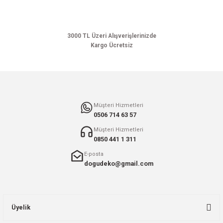
Ürün bilgilerinde hatalar bulunuyor.
Ürün fiyatı diğer sitelerden daha pahalı.
Bu ürüne benzer farklı alternatifler olmalı.
3000 TL Üzeri Alışverişlerinizde
Kargo Ücretsiz
Gönder
Müşteri Hizmetleri
0506 714 63 57
Müşteri Hizmetleri
0850 441 1 311
E-posta
dogudeko@gmail.com
Üyelik