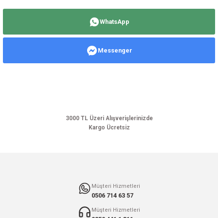
Bu ürünün fiyat bilgisi, resim, ürün açıklamalarında ve diğer konularda
yetersiz gördüğünüz noktaları öneri formunu kullanarak tarafımıza
WhatsApp
iletebilirsiniz.
Görüş ve önerileriniz için teşekkür ederiz.
Messenger
Ürün resmi kalitesiz, bozuk veya görüntülenemiyor.
Ürün açıklamasında eksik bilgiler bulunuyor.
Ürün bilgilerinde hatalar bulunuyor.
Ürün fiyatı diğer sitelerden daha pahalı.
Bu ürüne benzer farklı alternatifler olmalı.
3000 TL Üzeri Alışverişlerinizde
Kargo Ücretsiz
Gönder
Müşteri Hizmetleri
0506 714 63 57
Müşteri Hizmetleri