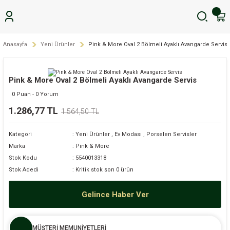
Anasayfa
Yeni Ürünler
Pink & More Oval 2 Bölmeli Ayaklı Avangarde Servis
Pink & More Oval 2 Bölmeli Ayaklı Avangarde Servis
0 Puan - 0 Yorum
1.286,77 TL
1.564,50 TL
Kategori
Yeni Ürünler
,
Ev Modası
,
Porselen Servisler
Marka
Pink & More
Stok Kodu
5540013318
Stok Adedi
Kritik stok son 0 ürün
Gelince Haber Ver
MÜŞTERİ MEMUNİYETLERİ