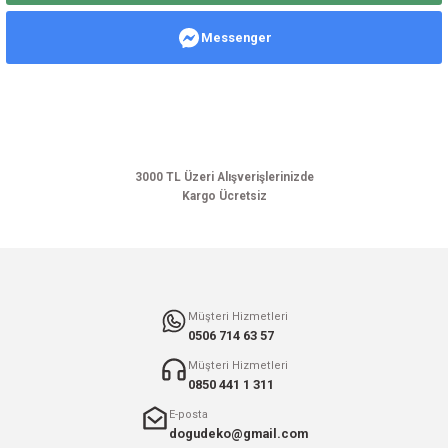
Görüş ve önerileriniz için teşekkür ederiz.
Messenger
Ürün resmi kalitesiz, bozuk veya görüntülenemiyor.
Ürün açıklamasında eksik bilgiler bulunuyor.
Ürün bilgilerinde hatalar bulunuyor.
Ürün fiyatı diğer sitelerden daha pahalı.
Bu ürüne benzer farklı alternatifler olmalı.
3000 TL Üzeri Alışverişlerinizde
Kargo Ücretsiz
Gönder
Müşteri Hizmetleri
0506 714 63 57
Müşteri Hizmetleri
0850 441 1 311
E-posta
dogudeko@gmail.com