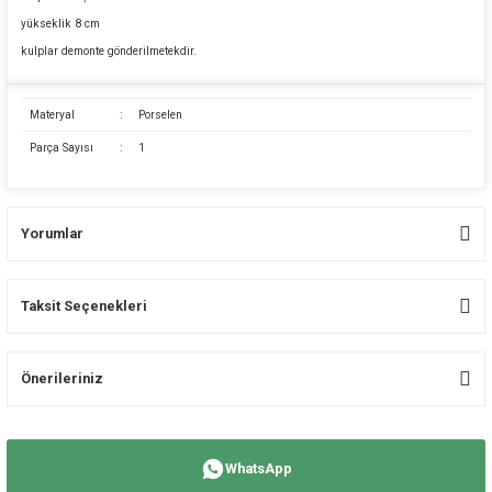
yükseklik 8 cm
kulplar demonte gönderilmetekdir.
Materyal
:
Porselen
Parça Sayısı
:
1
Yorumlar
Taksit Seçenekleri
Bu ürüne ilk yorumu siz yapın!
Önerileriniz
Yorum Yaz
Bu ürünün fiyat bilgisi, resim, ürün açıklamalarında ve diğer konularda
yetersiz gördüğünüz noktaları öneri formunu kullanarak tarafımıza
WhatsApp
iletebilirsiniz.