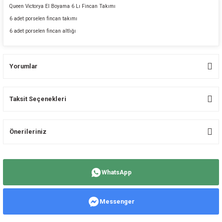
Queen Victorya El Boyama 6 Lı Fincan Takımı
6 adet porselen fincan takımı
6 adet porselen fincan altlığı
Yorumlar
Taksit Seçenekleri
Bu ürüne ilk yorumu siz yapın!
Önerileriniz
Yorum Yaz
Bu ürünün fiyat bilgisi, resim, ürün açıklamalarında ve diğer konularda
yetersiz gördüğünüz noktaları öneri formunu kullanarak tarafımıza
WhatsApp
iletebilirsiniz.
Görüş ve önerileriniz için teşekkür ederiz.
Messenger
Ürün resmi kalitesiz, bozuk veya görüntülenemiyor.