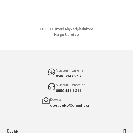
Ürün açıklamasında eksik bilgiler bulunuyor.
Ürün bilgilerinde hatalar bulunuyor.
Ürün fiyatı diğer sitelerden daha pahalı.
Bu ürüne benzer farklı alternatifler olmalı.
3000 TL Üzeri Alışverişlerinizde
Kargo Ücretsiz
Gönder
Müşteri Hizmetleri
0506 714 63 57
Müşteri Hizmetleri
0850 441 1 311
E-posta
dogudeko@gmail.com
Üyelik