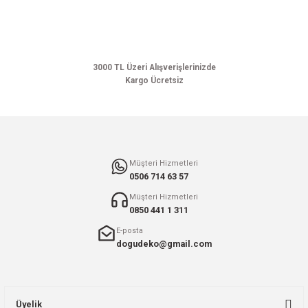
Ürün açıklamasında eksik bilgiler bulunuyor.
Ürün bilgilerinde hatalar bulunuyor.
Ürün fiyatı diğer sitelerden daha pahalı.
Bu ürüne benzer farklı alternatifler olmalı.
3000 TL Üzeri Alışverişlerinizde
Kargo Ücretsiz
Gönder
Müşteri Hizmetleri
0506 714 63 57
Müşteri Hizmetleri
0850 441 1 311
E-posta
dogudeko@gmail.com
Üyelik