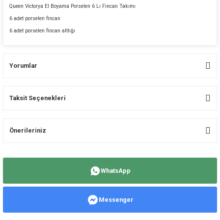
Queen Victorya El Boyama Porselen 6 Lı Fincan Takımı
6 adet porselen fincan
6 adet porselen fincan altlığı
Yorumlar
Taksit Seçenekleri
Bu ürüne ilk yorumu siz yapın!
Önerileriniz
Yorum Yaz
Bu ürünün fiyat bilgisi, resim, ürün açıklamalarında ve diğer konularda
yetersiz gördüğünüz noktaları öneri formunu kullanarak tarafımıza
WhatsApp
iletebilirsiniz.
Görüş ve önerileriniz için teşekkür ederiz.
Messenger
Ürün resmi kalitesiz, bozuk veya görüntülenemiyor.