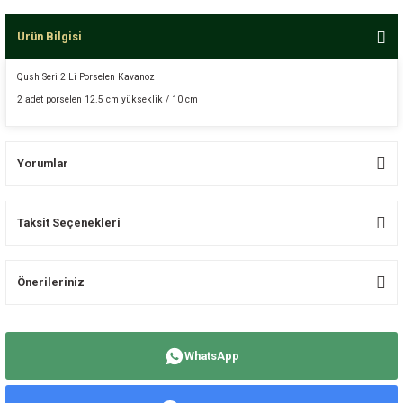
Ürün Bilgisi
Qush Seri 2 Li Porselen Kavanoz
2 adet porselen 12.5 cm yükseklik / 10 cm
Yorumlar
Taksit Seçenekleri
Bu ürüne ilk yorumu siz yapın!
Önerileriniz
Yorum Yaz
Bu ürünün fiyat bilgisi, resim, ürün açıklamalarında ve diğer konularda
yetersiz gördüğünüz noktaları öneri formunu kullanarak tarafımıza
WhatsApp
iletebilirsiniz.
Görüş ve önerileriniz için teşekkür ederiz.