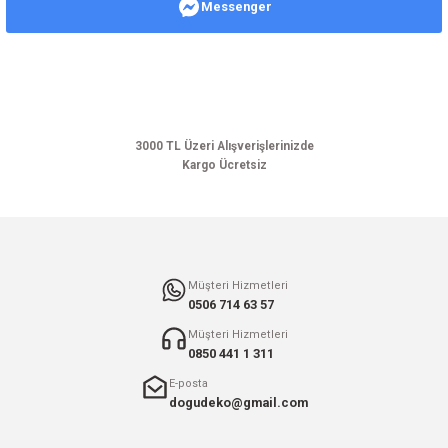
Messenger
Ürün resmi kalitesiz, bozuk veya görüntülenemiyor.
Ürün açıklamasında eksik bilgiler bulunuyor.
Ürün bilgilerinde hatalar bulunuyor.
Ürün fiyatı diğer sitelerden daha pahalı.
Bu ürüne benzer farklı alternatifler olmalı.
3000 TL Üzeri Alışverişlerinizde
Kargo Ücretsiz
Gönder
Müşteri Hizmetleri
0506 714 63 57
Müşteri Hizmetleri
0850 441 1 311
E-posta
dogudeko@gmail.com