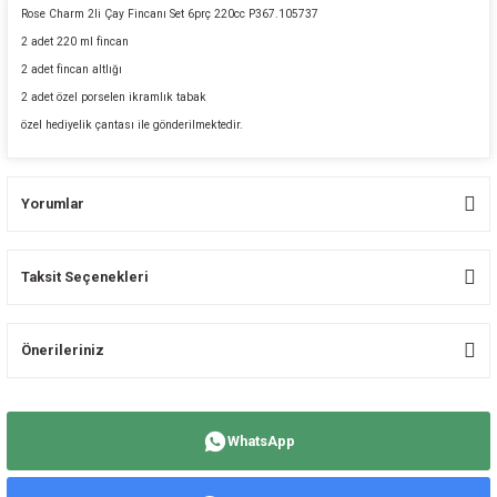
Rose Charm 2li Çay Fincanı Set 6prç 220cc P367.105737
2 adet 220 ml fincan
2 adet fincan altlığı
2 adet özel porselen ikramlık tabak
özel hediyelik çantası ile gönderilmektedir.
Yorumlar
Taksit Seçenekleri
Bu ürüne ilk yorumu siz yapın!
Önerileriniz
Yorum Yaz
Bu ürünün fiyat bilgisi, resim, ürün açıklamalarında ve diğer konularda
yetersiz gördüğünüz noktaları öneri formunu kullanarak tarafımıza
WhatsApp
iletebilirsiniz.
Görüş ve önerileriniz için teşekkür ederiz.