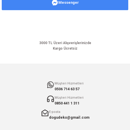
Messenger
Ürün resmi kalitesiz, bozuk veya görüntülenemiyor.
Ürün açıklamasında eksik bilgiler bulunuyor.
Ürün bilgilerinde hatalar bulunuyor.
Ürün fiyatı diğer sitelerden daha pahalı.
Bu ürüne benzer farklı alternatifler olmalı.
3000 TL Üzeri Alışverişlerinizde
Kargo Ücretsiz
Gönder
Müşteri Hizmetleri
0506 714 63 57
Müşteri Hizmetleri
0850 441 1 311
E-posta
dogudeko@gmail.com