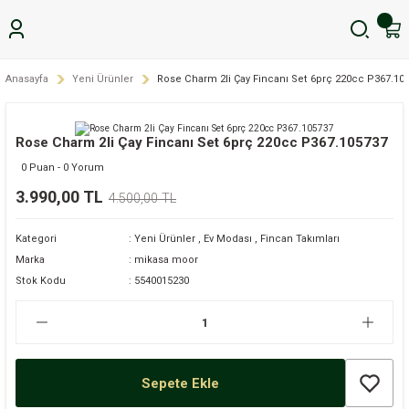
Anasayfa
Yeni Ürünler
Rose Charm 2li Çay Fincanı Set 6prç 220cc P367.10
Rose Charm 2li Çay Fincanı Set 6prç 220cc P367.105737
0 Puan - 0 Yorum
3.990,00 TL
4.500,00 TL
Kategori
Yeni Ürünler
,
Ev Modası
,
Fincan Takımları
Marka
mikasa moor
Stok Kodu
5540015230
Sepete Ekle