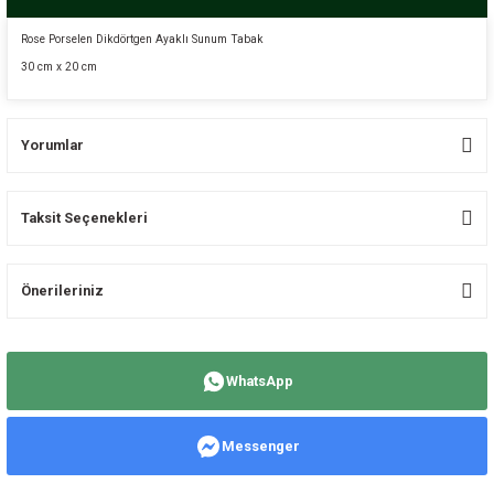
Rose Porselen Dikdörtgen Ayaklı Sunum Tabak
30 cm x 20 cm
Yorumlar
Taksit Seçenekleri
Bu ürüne ilk yorumu siz yapın!
Önerileriniz
Yorum Yaz
Bu ürünün fiyat bilgisi, resim, ürün açıklamalarında ve diğer konularda
yetersiz gördüğünüz noktaları öneri formunu kullanarak tarafımıza
WhatsApp
iletebilirsiniz.
Görüş ve önerileriniz için teşekkür ederiz.
Messenger
Ürün resmi kalitesiz, bozuk veya görüntülenemiyor.
Ürün açıklamasında eksik bilgiler bulunuyor.