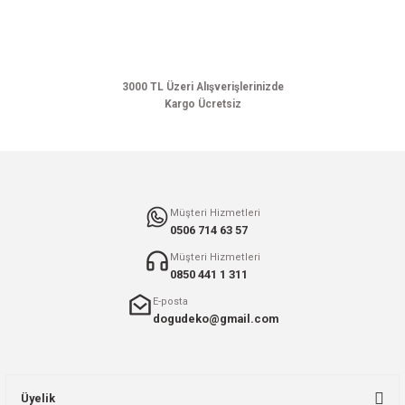
Ürün bilgilerinde hatalar bulunuyor.
Ürün fiyatı diğer sitelerden daha pahalı.
Bu ürüne benzer farklı alternatifler olmalı.
3000 TL Üzeri Alışverişlerinizde
Kargo Ücretsiz
Gönder
Müşteri Hizmetleri
0506 714 63 57
Müşteri Hizmetleri
0850 441 1 311
E-posta
dogudeko@gmail.com
Üyelik