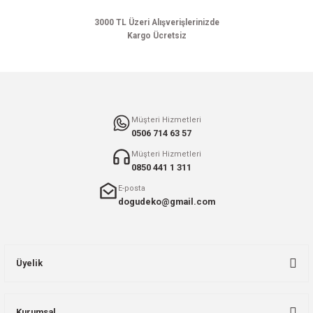
Bu ürüne benzer farklı alternatifler olmalı.
3000 TL Üzeri Alışverişlerinizde
Kargo Ücretsiz
Gönder
Müşteri Hizmetleri
0506 714 63 57
Müşteri Hizmetleri
0850 441 1 311
E-posta
dogudeko@gmail.com
Üyelik
Kurumsal