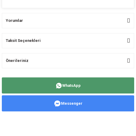
Yorumlar
Taksit Seçenekleri
Bu ürüne ilk yorumu siz yapın!
Önerileriniz
Yorum Yaz
Bu ürünün fiyat bilgisi, resim, ürün açıklamalarında ve diğer konularda
yetersiz gördüğünüz noktaları öneri formunu kullanarak tarafımıza
WhatsApp
iletebilirsiniz.
Görüş ve önerileriniz için teşekkür ederiz.
Messenger
Ürün resmi kalitesiz, bozuk veya görüntülenemiyor.
Ürün açıklamasında eksik bilgiler bulunuyor.
Ürün bilgilerinde hatalar bulunuyor.
Ürün fiyatı diğer sitelerden daha pahalı.