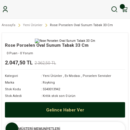
Anasayfa
Yeni Ürünler
Rose Porselen Oval Sunum Tabak 33 Cm
Rose Porselen Oval Sunum Tabak 33 Cm
0 Puan - 0 Yorum
2.047,50 TL
2.362,50 TL
Kategori
Yeni Ürünler
,
Ev Modası
,
Porselen Servisler
Marka
Royking
Stok Kodu
5540013942
Stok Adedi
Kritik stok son 0 ürün
Gelince Haber Ver
MÜŞTERİ MEMUNİYETLERİ