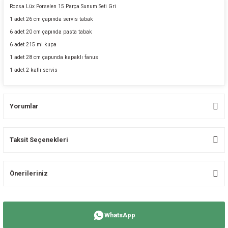
Rozsa Lüx Porselen 15 Parça Sunum Seti Gri
1 adet 26 cm çapında servis tabak
6 adet 20 cm çapında pasta tabak
6 adet 215 ml kupa
1 adet 28 cm çapunda kapaklı fanus
1 adet 2 katlı servis
Yorumlar
Taksit Seçenekleri
Bu ürüne ilk yorumu siz yapın!
Önerileriniz
Yorum Yaz
Bu ürünün fiyat bilgisi, resim, ürün açıklamalarında ve diğer konularda
yetersiz gördüğünüz noktaları öneri formunu kullanarak tarafımıza
WhatsApp
iletebilirsiniz.
Görüş ve önerileriniz için teşekkür ederiz.