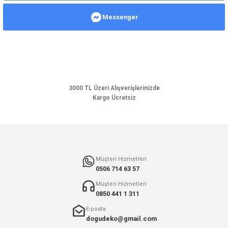
Messenger
Ürün resmi kalitesiz, bozuk veya görüntülenemiyor.
Ürün açıklamasında eksik bilgiler bulunuyor.
Ürün bilgilerinde hatalar bulunuyor.
Ürün fiyatı diğer sitelerden daha pahalı.
Bu ürüne benzer farklı alternatifler olmalı.
3000 TL Üzeri Alışverişlerinizde
Kargo Ücretsiz
Gönder
Müşteri Hizmetleri
0506 714 63 57
Müşteri Hizmetleri
0850 441 1 311
E-posta
dogudeko@gmail.com