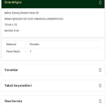
Ürün Bilgisi
Safira Gümüş Desenli Kase V2
detaylı görünüm için ürün videomuzu izleyebilirsiniz.
10 cm x 10
derinlik 4 cm
Materyal
:
Porselen
Parça Sayısı
:
1
Yorumlar
Taksit Seçenekleri
Bu ürüne ilk yorumu siz yapın!
Önerileriniz
Yorum Yaz