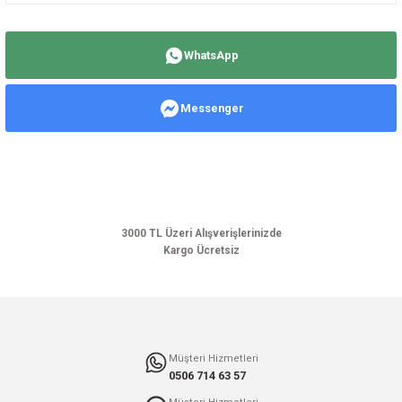
Bu ürünün fiyat bilgisi, resim, ürün açıklamalarında ve diğer konularda
yetersiz gördüğünüz noktaları öneri formunu kullanarak tarafımıza
WhatsApp
iletebilirsiniz.
Görüş ve önerileriniz için teşekkür ederiz.
Messenger
Ürün resmi kalitesiz, bozuk veya görüntülenemiyor.
Ürün açıklamasında eksik bilgiler bulunuyor.
Ürün bilgilerinde hatalar bulunuyor.
Ürün fiyatı diğer sitelerden daha pahalı.
Bu ürüne benzer farklı alternatifler olmalı.
3000 TL Üzeri Alışverişlerinizde
Kargo Ücretsiz
Gönder
Müşteri Hizmetleri
0506 714 63 57