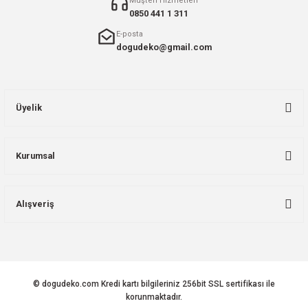
Müşteri Hizmetleri
0850 441 1 311
E-posta
dogudeko@gmail.com
Üyelik
Kurumsal
Alışveriş
© dogudeko.com Kredi kartı bilgileriniz 256bit SSL sertifikası ile
korunmaktadır.