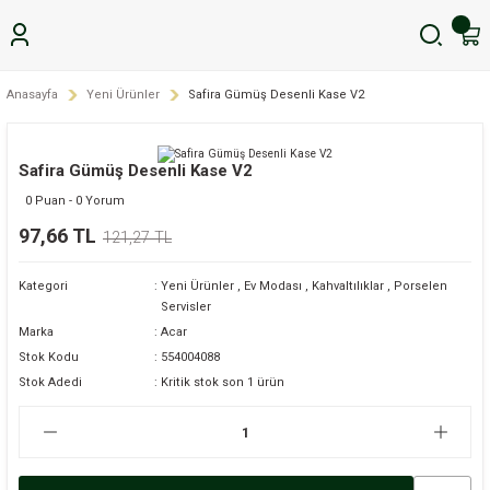
Anasayfa
Yeni Ürünler
Safira Gümüş Desenli Kase V2
Safira Gümüş Desenli Kase V2
0 Puan - 0 Yorum
97,66 TL
121,27 TL
Kategori
Yeni Ürünler
,
Ev Modası
,
Kahvaltılıklar
,
Porselen
Servisler
Marka
Acar
Stok Kodu
554004088
Stok Adedi
Kritik stok son 1 ürün