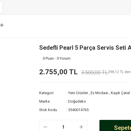
tik
Sedefli Pearl 5 Parça Servis Seti 
0 Puan - 0 Yorum
2.755,00 TL
3.500,00 TL
298,12 TL den 
Kategori
Yeni Ürünler
,
Ev Modası
,
Kaşık Çatal 
Marka
Doğudeko
Stok Kodu
5540014765
Sepete