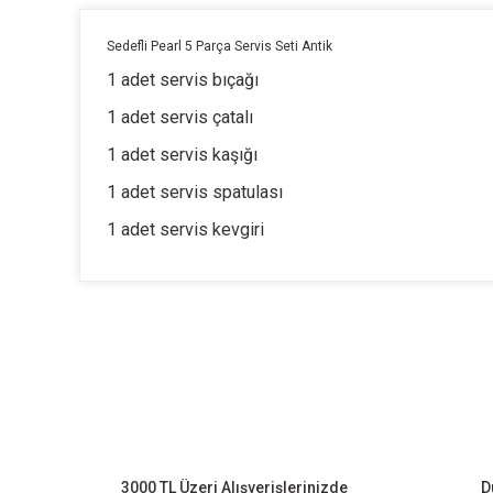
Sedefli Pearl 5 Parça Servis Seti Antik
1 adet servis bıçağı
1 adet servis çatalı
1 adet servis kaşığı
1 adet servis spatulası
1 adet servis kevgiri
Bu ürünün fiyat bilgisi, resim, ürün açıklamalarında ve diğer k
Görüş ve önerileriniz için teşekkür ederiz.
Ürün resmi kalitesiz, bozuk veya görüntülenemiyor.
Ürün açıklamasında eksik bilgiler bulunuyor.
Ürün bilgilerinde hatalar bulunuyor.
3000 TL Üzeri Alışverişlerinizde
D
Ürün fiyatı diğer sitelerden daha pahalı.