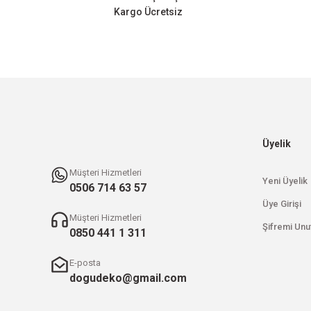
Kargo Ücretsiz
Bu ürüne benzer farklı alternatifler olmalı.
Üyelik
Müşteri Hizmetleri
Yeni Üyelik
0506 714 63 57
Üye Girişi
Müşteri Hizmetleri
Şifremi Unu
0850 441 1 311
E-posta
dogudeko@gmail.com