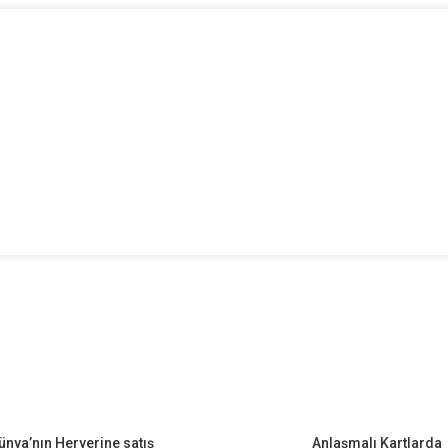
onularda yetersiz gördüğünüz noktaları öneri formunu kullanarak tarafımıza ileteb
Bu ürüne ilk yorumu siz yapın!
Yorum Yaz
ünya’nın Heryerine satış
Anlaşmalı Kartlarda