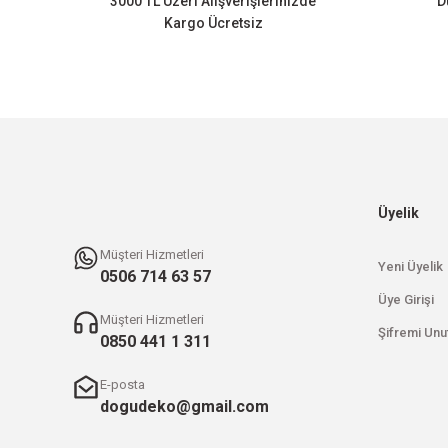
3000 TL Üzeri Alışverişlerinizde
D
Ürün fiyatı diğer sitelerden daha pahalı.
Kargo Ücretsiz
Bu ürüne benzer farklı alternatifler olmalı.
Üyelik
Müşteri Hizmetleri
Yeni Üyelik
0506 714 63 57
Üye Girişi
Müşteri Hizmetleri
Şifremi Unu
0850 441 1 311
E-posta
dogudeko@gmail.com