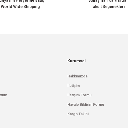
ünya’nın Heryerine satış
Anlaşmalı Kartlarda
World Wide Shipping
Taksit Seçenekleri
Gönder
Kurumsal
Hakkımızda
İletişim
ttum
İletişim Formu
Havale Bildirim Formu
Kargo Takibi