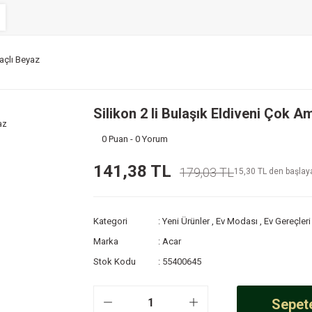
maçlı Beyaz
Silikon 2 li Bulaşık Eldiveni Çok A
0 Puan - 0 Yorum
141,38 TL
179,03 TL
15,30 TL den başlaya
Kategori
Yeni Ürünler
,
Ev Modası
,
Ev Gereçleri
Marka
Acar
Stok Kodu
55400645
Sepete