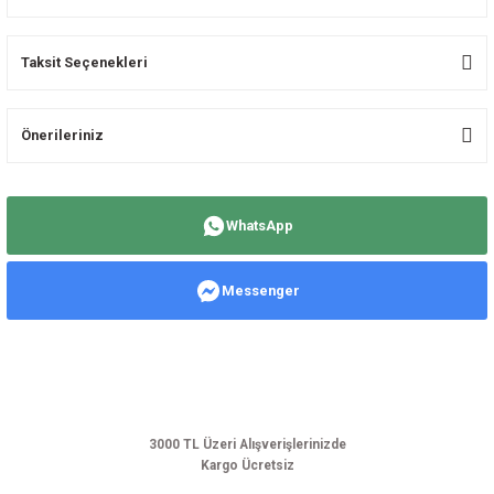
Taksit Seçenekleri
Bu ürüne ilk yorumu siz yapın!
Önerileriniz
Yorum Yaz
Bu ürünün fiyat bilgisi, resim, ürün açıklamalarında ve diğer konularda
yetersiz gördüğünüz noktaları öneri formunu kullanarak tarafımıza
WhatsApp
iletebilirsiniz.
Görüş ve önerileriniz için teşekkür ederiz.
Messenger
Ürün resmi kalitesiz, bozuk veya görüntülenemiyor.
Ürün açıklamasında eksik bilgiler bulunuyor.
Ürün bilgilerinde hatalar bulunuyor.
Ürün fiyatı diğer sitelerden daha pahalı.
Bu ürüne benzer farklı alternatifler olmalı.
3000 TL Üzeri Alışverişlerinizde
Kargo Ücretsiz