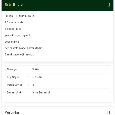
Ürün Bilgisi
Silikon 6 Lı Muffin Kalıbı
7,5 cm çapında
3 cm derinlik
yüksek ısıya dayanıklı
acar marka
her pakette 6 adet çıkmaktadır.
3 renk seçeneği mevcut.
Materyal
:
Silikon
Kişi Sayısı
:
6 Kişilik
Parça Sayısı
:
6
Dayanıklılık
:
Isıya Dayanıklı
Yorumlar