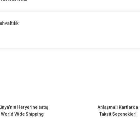
hvaltılık
onularda yetersiz gördüğünüz noktaları öneri formunu kullanarak tarafımıza ileteb
Bu ürüne ilk yorumu siz yapın!
Yorum Yaz
ünya’nın Heryerine satış
Anlaşmalı Kartlarda
World Wide Shipping
Taksit Seçenekleri