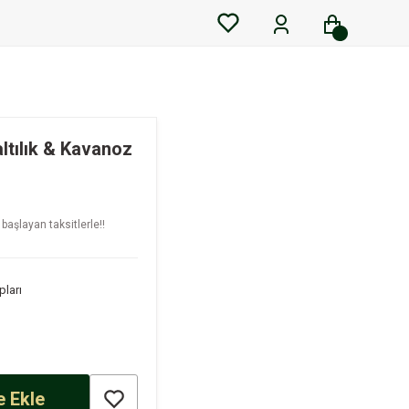
altılık & Kavanoz
başlayan taksitlerle!!
ları
 Ekle