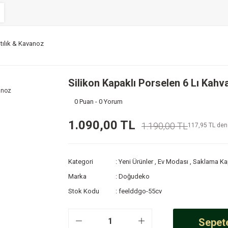
ltılık & Kavanoz
Silikon Kapaklı Porselen 6 Lı Kahv
0 Puan - 0 Yorum
1.090,00 TL
1.190,00 TL
117,95 TL den 
Kategori
Yeni Ürünler
,
Ev Modası
,
Saklama Kap
Marka
Doğudeko
Stok Kodu
feelddgo-55cv
Sepete