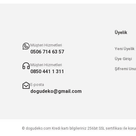
Üyelik
Müşteri Hizmetleri
Yeni Üyelik
0506 714 63 57
Üye Girişi
Müşteri Hizmetleri
Şifremi Unu
0850 441 1 311
E-posta
dogudeko@gmail.com
© dogudeko.com Kredi kartı bilgileriniz 256bit SSL sertifikası ile kor