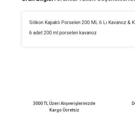
Silikon Kapaklı Porselen 200 ML 6 Lı Kavanoz & Ka
6 adet 200 ml porselen kavanoz
Bu ürünün fiyat bilgisi, resim, ürün açıklamalarında ve diğer k
Görüş ve önerileriniz için teşekkür ederiz.
Ürün resmi kalitesiz, bozuk veya görüntülenemiyor.
Ürün açıklamasında eksik bilgiler bulunuyor.
Ürün bilgilerinde hatalar bulunuyor.
3000 TL Üzeri Alışverişlerinizde
D
Ürün fiyatı diğer sitelerden daha pahalı.
Kargo Ücretsiz
Bu ürüne benzer farklı alternatifler olmalı.