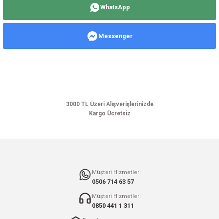
WhatsApp
iletebilirsiniz.
Görüş ve önerileriniz için teşekkür ederiz.
Messenger
Ürün resmi kalitesiz, bozuk veya görüntülenemiyor.
Ürün açıklamasında eksik bilgiler bulunuyor.
Ürün bilgilerinde hatalar bulunuyor.
Ürün fiyatı diğer sitelerden daha pahalı.
Bu ürüne benzer farklı alternatifler olmalı.
3000 TL Üzeri Alışverişlerinizde
Kargo Ücretsiz
Gönder
Müşteri Hizmetleri
0506 714 63 57
Müşteri Hizmetleri
0850 441 1 311