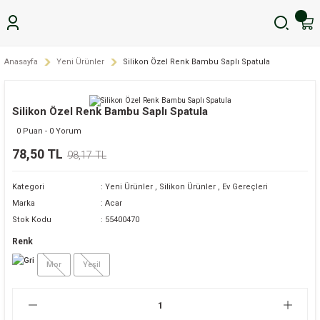
Anasayfa
Yeni Ürünler
Silikon Özel Renk Bambu Saplı Spatula
Silikon Özel Renk Bambu Saplı Spatula
0 Puan - 0 Yorum
78,50 TL
98,17 TL
Kategori
Yeni Ürünler
,
Silikon Ürünler
,
Ev Gereçleri
Marka
Acar
Stok Kodu
55400470
Renk
Mor
Yeşil