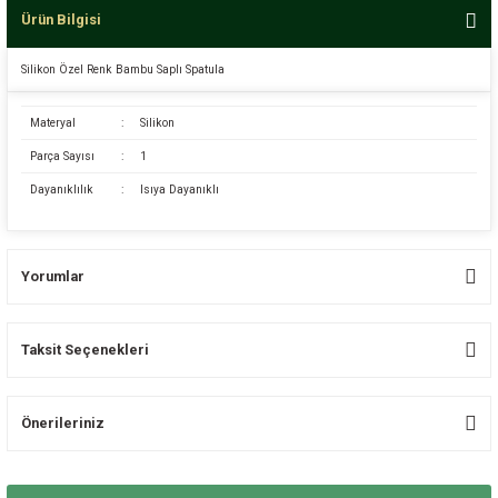
Ürün Bilgisi
Silikon Özel Renk Bambu Saplı Spatula
Materyal
:
Silikon
Parça Sayısı
:
1
Dayanıklılık
:
Isıya Dayanıklı
Yorumlar
Taksit Seçenekleri
Bu ürüne ilk yorumu siz yapın!
Önerileriniz
Yorum Yaz
Bu ürünün fiyat bilgisi, resim, ürün açıklamalarında ve diğer konularda
yetersiz gördüğünüz noktaları öneri formunu kullanarak tarafımıza