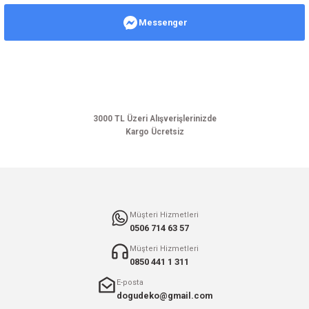
Messenger
Ürün resmi kalitesiz, bozuk veya görüntülenemiyor.
Ürün açıklamasında eksik bilgiler bulunuyor.
Ürün bilgilerinde hatalar bulunuyor.
Ürün fiyatı diğer sitelerden daha pahalı.
Bu ürüne benzer farklı alternatifler olmalı.
3000 TL Üzeri Alışverişlerinizde
Kargo Ücretsiz
Gönder
Müşteri Hizmetleri
0506 714 63 57
Müşteri Hizmetleri
0850 441 1 311
E-posta
dogudeko@gmail.com