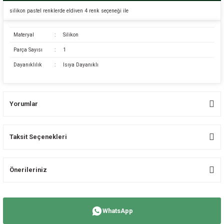
silikon pastel renklerde eldiven 4 renk seçeneği ile
Materyal
:
Silikon
Parça Sayısı
:
1
Dayanıklılık
:
Isıya Dayanıklı
Yorumlar
Taksit Seçenekleri
Bu ürüne ilk yorumu siz yapın!
Önerileriniz
Yorum Yaz
Bu ürünün fiyat bilgisi, resim, ürün açıklamalarında ve diğer konularda
yetersiz gördüğünüz noktaları öneri formunu kullanarak tarafımıza
WhatsApp
iletebilirsiniz.
Görüş ve önerileriniz için teşekkür ederiz.