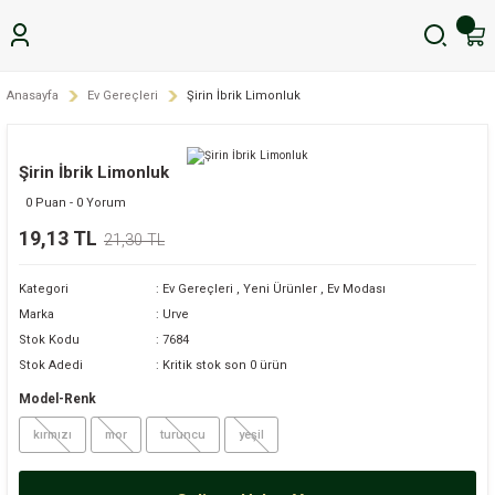
Anasayfa
Ev Gereçleri
Şirin İbrik Limonluk
Şirin İbrik Limonluk
0 Puan - 0 Yorum
19,13 TL
21,30 TL
Kategori
Ev Gereçleri
,
Yeni Ürünler
,
Ev Modası
Marka
Urve
Stok Kodu
7684
Stok Adedi
Kritik stok son 0 ürün
Model-Renk
kırmızı
mor
turuncu
yeşil