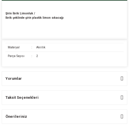
Şirin İbrik Limonluk /
Ibrik şeklinde şirin plastik limon sıkacağı
Materyal
:
Akrilik
Parça Sayısı
:
2
Yorumlar
Taksit Seçenekleri
Bu ürüne ilk yorumu siz yapın!
Önerileriniz
Yorum Yaz