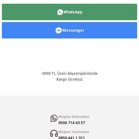
Bu ürünün fiyat bilgisi, resim, ürün açıklamalarında ve diğer konularda
yetersiz gördüğünüz noktaları öneri formunu kullanarak tarafımıza
WhatsApp
iletebilirsiniz.
Görüş ve önerileriniz için teşekkür ederiz.
Messenger
Ürün resmi kalitesiz, bozuk veya görüntülenemiyor.
Ürün açıklamasında eksik bilgiler bulunuyor.
Ürün bilgilerinde hatalar bulunuyor.
Ürün fiyatı diğer sitelerden daha pahalı.
Bu ürüne benzer farklı alternatifler olmalı.
3000 TL Üzeri Alışverişlerinizde
Kargo Ücretsiz
Gönder
Müşteri Hizmetleri
0506 714 63 57
Müşteri Hizmetleri
0850 441 1 311