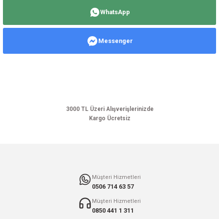
yetersiz gördüğünüz noktaları öneri formunu kullanarak tarafımıza
WhatsApp
iletebilirsiniz.
Görüş ve önerileriniz için teşekkür ederiz.
Messenger
Ürün resmi kalitesiz, bozuk veya görüntülenemiyor.
Ürün açıklamasında eksik bilgiler bulunuyor.
Ürün bilgilerinde hatalar bulunuyor.
Ürün fiyatı diğer sitelerden daha pahalı.
Bu ürüne benzer farklı alternatifler olmalı.
3000 TL Üzeri Alışverişlerinizde
Kargo Ücretsiz
Gönder
Müşteri Hizmetleri
0506 714 63 57
Müşteri Hizmetleri
0850 441 1 311