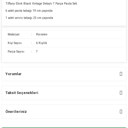
Tiffany Etnik Black Vintage Detaylı 7 Parça Pasta Seti
6 adet pasta tabağı 19 cm çapında
1 adet servis tabağı 25 cm çapında
Materyal
:
Porselen
Kişi Sayısı
:
6 Kişilik
Parça Sayısı
:
7
Yorumlar
Taksit Seçenekleri
Bu ürüne ilk yorumu siz yapın!
Önerileriniz
Yorum Yaz
Bu ürünün fiyat bilgisi, resim, ürün açıklamalarında ve diğer konularda