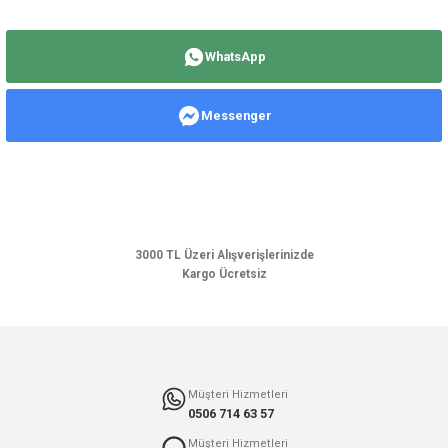
Bu ürünün fiyat bilgisi, resim, ürün açıklamalarında ve diğer konularda
yetersiz gördüğünüz noktaları öneri formunu kullanarak tarafımıza
WhatsApp
iletebilirsiniz.
Görüş ve önerileriniz için teşekkür ederiz.
Messenger
Ürün resmi kalitesiz, bozuk veya görüntülenemiyor.
Ürün açıklamasında eksik bilgiler bulunuyor.
Ürün bilgilerinde hatalar bulunuyor.
Ürün fiyatı diğer sitelerden daha pahalı.
Bu ürüne benzer farklı alternatifler olmalı.
3000 TL Üzeri Alışverişlerinizde
Kargo Ücretsiz
Gönder
Müşteri Hizmetleri
0506 714 63 57
Müşteri Hizmetleri