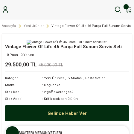
Anasayfa
Yeni Ürünler
Vintage Flower Of Life 46 Parça Full Sunum Servis S
Vintage Flower Of Life 46 Parça Full Sunum Servis Seti
0 Puan - 0 Yorum
29.500,00 TL
45.000,00 TL
Kategori
Yeni Ürünler
,
Ev Modası
,
Pasta Setleri
Marka
Doğudeko
Stok Kodu
vtgofflowerddgo42
Stok Adedi
Kritik stok son 0 ürün
Gelince Haber Ver
MÜŞTERİ MEMUNİYETLERİ