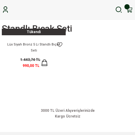
Standlı Bıçak Seti
Tükendi
Lüx Siyah Bronz 5 Li Standlı Bıçak
Seti
1.443,74 TL
990,00 TL
3000 TL Üzeri Alışverişlerinizde
Kargo Ücretsiz