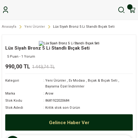
Anasayfa
Yeni Ürünler
Lüx Siyah Bronz 5 Li Standlı Bıçak Seti
Lüx Siyah Bronz 5 Li Standlı Bıçak Seti
5 Puan - 1 Yorum
990,00 TL
1.443,74 TL
Kategori
Yeni Ürünler
,
Ev Modası
,
Bıçak & Bıçak Seti
,
Bayrama Özel İndirimler
Marka
Arow
Stok Kodu
8681922020684
Stok Adedi
Kritik stok son 0 ürün
Gelince Haber Ver